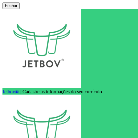
Fechar
Jetbov®
|
Cadastre as informações do seu currículo